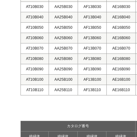
AT10B030
AA25B030
AF13B030
AE16B030
AT10B040
AA25B040
AF13B040
AE16B040
AT10B050
AA25B050
AF13B050
AE16B050
AT10B060
AA25B060
AF13B060
AE16B060
AT10B070
AA25B070
AF13B070
AE16B070
AT10B080
AA25B080
AF13B080
AE16B080
AT10B090
AA25B090
AF13B090
AE16B090
AT10B100
AA25B100
AF13B100
AE16B100
AT10B110
AA25B110
AF13B110
AE16B110
カタログ番号
絶縁体
絶縁体
絶縁体
絶縁体