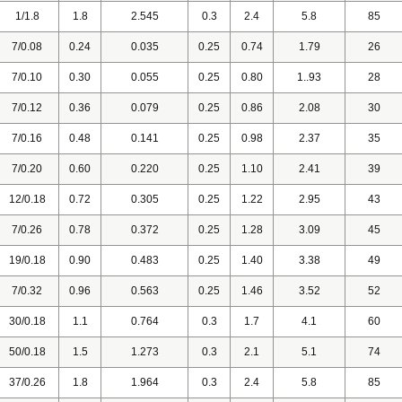
1/1.8
1.8
2.545
0.3
2.4
5.8
85
7/0.08
0.24
0.035
0.25
0.74
1.79
26
7/0.10
0.30
0.055
0.25
0.80
1..93
28
7/0.12
0.36
0.079
0.25
0.86
2.08
30
7/0.16
0.48
0.141
0.25
0.98
2.37
35
7/0.20
0.60
0.220
0.25
1.10
2.41
39
12/0.18
0.72
0.305
0.25
1.22
2.95
43
7/0.26
0.78
0.372
0.25
1.28
3.09
45
19/0.18
0.90
0.483
0.25
1.40
3.38
49
7/0.32
0.96
0.563
0.25
1.46
3.52
52
30/0.18
1.1
0.764
0.3
1.7
4.1
60
50/0.18
1.5
1.273
0.3
2.1
5.1
74
37/0.26
1.8
1.964
0.3
2.4
5.8
85