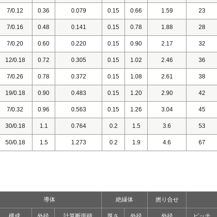
7/0.12
0.36
0.079
0.15
0.66
1.59
23
7/0.16
0.48
0.141
0.15
0.78
1.88
28
7/0.20
0.60
0.220
0.15
0.90
2.17
32
12/0.18
0.72
0.305
0.15
1.02
2.46
36
7/0.26
0.78
0.372
0.15
1.08
2.61
38
19/0.18
0.90
0.483
0.15
1.20
2.90
42
7/0.32
0.96
0.563
0.15
1.26
3.04
45
30/0.18
1.1
0.764
0.2
1.5
3.6
53
50/0.18
1.5
1.273
0.2
1.9
4.6
67
導体
絶縁体
撚り合せ
構成
外径
計算断面積
厚さ
外径
外径
ピッチ