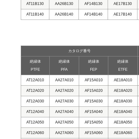
AT11B130
AA26B130
AF14B130
AE17B130
AT11B140
AA26B140
AF14B140
AE17B140
カタログ番号
絶縁体
絶縁体
絶縁体
絶縁体
PTFE
PFA
FEP
ETFE
AT12A010
AA27A010
AF15A010
AE18A010
AT12A020
AA27A020
AF15A020
AE18A020
AT12A030
AA27A030
AF15A030
AE18A030
AT12A040
AA27A040
AF15A040
AE18A040
AT12A050
AA27A050
AF15A050
AE18A050
AT12A060
AA27A060
AF15A060
AE18A060