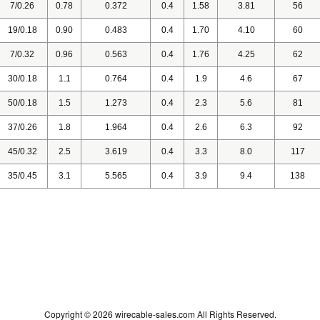
7/0.26
0.78
0.372
0.4
1.58
3.81
56
19/0.18
0.90
0.483
0.4
1.70
4.10
60
7/0.32
0.96
0.563
0.4
1.76
4.25
62
30/0.18
1.1
0.764
0.4
1.9
4.6
67
50/0.18
1.5
1.273
0.4
2.3
5.6
81
37/0.26
1.8
1.964
0.4
2.6
6.3
92
45/0.32
2.5
3.619
0.4
3.3
8.0
117
35/0.45
3.1
5.565
0.4
3.9
9.4
138
Copyright ©
2026 wirecable-sales.com All Rights Reserved.