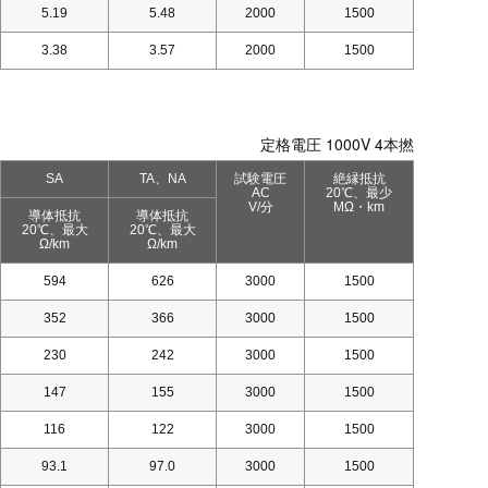
5.19
5.48
2000
1500
3.38
3.57
2000
1500
定格電圧 1000V 4本撚
SA
TA、NA
試験電圧
絶縁抵抗
AC
20℃、最少
V/分
MΩ・km
導体抵抗
導体抵抗
20℃、最大
20℃、最大
Ω/km
Ω/km
594
626
3000
1500
352
366
3000
1500
230
242
3000
1500
147
155
3000
1500
116
122
3000
1500
93.1
97.0
3000
1500