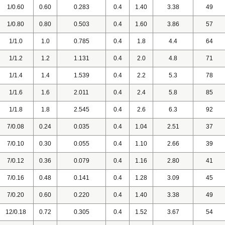
1/0.60
0.60
0.283
0.4
1.40
3.38
49
1/0.80
0.80
0.503
0.4
1.60
3.86
57
1/1.0
1.0
0.785
0.4
1.8
4.4
64
1/1.2
1.2
1.131
0.4
2.0
4.8
71
1/1.4
1.4
1.539
0.4
2.2
5.3
78
1/1.6
1.6
2.011
0.4
2.4
5.8
85
1/1.8
1.8
2.545
0.4
2.6
6.3
92
7/0.08
0.24
0.035
0.4
1.04
2.51
37
7/0.10
0.30
0.055
0.4
1.10
2.66
39
7/0.12
0.36
0.079
0.4
1.16
2.80
41
7/0.16
0.48
0.141
0.4
1.28
3.09
45
7/0.20
0.60
0.220
0.4
1.40
3.38
49
12/0.18
0.72
0.305
0.4
1.52
3.67
54