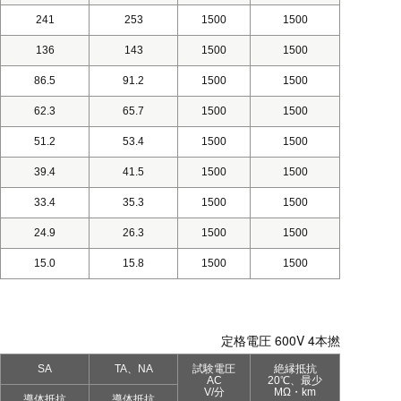
241
253
1500
1500
136
143
1500
1500
86.5
91.2
1500
1500
62.3
65.7
1500
1500
51.2
53.4
1500
1500
39.4
41.5
1500
1500
33.4
35.3
1500
1500
24.9
26.3
1500
1500
15.0
15.8
1500
1500
定格電圧 600V 4本撚
SA
TA、NA
試験電圧
絶縁抵抗
AC
20℃、最少
V/分
MΩ・km
導体抵抗
導体抵抗