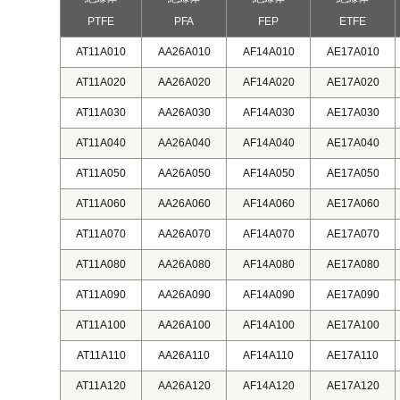
PTFE
PFA
FEP
ETFE
AT11A010
AA26A010
AF14A010
AE17A010
AT11A020
AA26A020
AF14A020
AE17A020
AT11A030
AA26A030
AF14A030
AE17A030
AT11A040
AA26A040
AF14A040
AE17A040
AT11A050
AA26A050
AF14A050
AE17A050
AT11A060
AA26A060
AF14A060
AE17A060
AT11A070
AA26A070
AF14A070
AE17A070
AT11A080
AA26A080
AF14A080
AE17A080
AT11A090
AA26A090
AF14A090
AE17A090
AT11A100
AA26A100
AF14A100
AE17A100
AT11A110
AA26A110
AF14A110
AE17A110
AT11A120
AA26A120
AF14A120
AE17A120