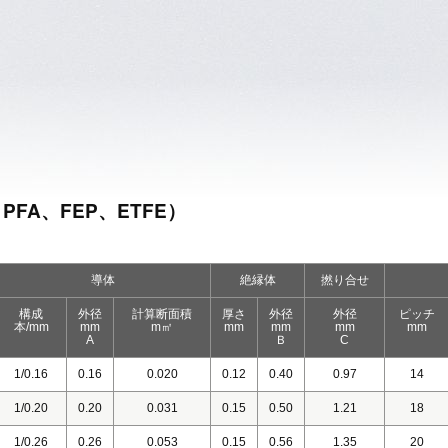
FA、FEP、ETFE）
導体
絶縁体
撚り合せ
構成
外径
計算断面積
厚さ
外径
外径
ピッチ
本/mm
mm
m㎡
mm
mm
mm
mm
A
Ｂ
C
1/0.16
0.16
0.020
0.12
0.40
0.97
14
1/0.20
0.20
0.031
0.15
0.50
1.21
18
1/0.26
0.26
0.053
0.15
0.56
1.35
20