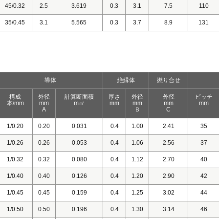
45/0.32
2.5
3.619
0.3
3.1
7.5
110
35/0.45
3.1
5.565
0.3
3.7
8.9
131
導体
絶縁体
撚り合せ
構成
外径
計算断面積
厚さ
外径
外径
ピッチ
本/mm
mm
m㎡
mm
mm
mm
mm
A
Ｂ
C
1/0.20
0.20
0.031
0.4
1.00
2.41
35
1/0.26
0.26
0.053
0.4
1.06
2.56
37
1/0.32
0.32
0.080
0.4
1.12
2.70
40
1/0.40
0.40
0.126
0.4
1.20
2.90
42
1/0.45
0.45
0.159
0.4
1.25
3.02
44
1/0.50
0.50
0.196
0.4
1.30
3.14
46