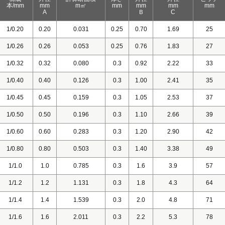
本/mm
mm
m㎡
mm
mm
mm
mm
A
Ｂ
C
1/0.20
0.20
0.031
0.25
0.70
1.69
25
1/0.26
0.26
0.053
0.25
0.76
1.83
27
1/0.32
0.32
0.080
0.3
0.92
2.22
33
1/0.40
0.40
0.126
0.3
1.00
2.41
35
1/0.45
0.45
0.159
0.3
1.05
2.53
37
1/0.50
0.50
0.196
0.3
1.10
2.66
39
1/0.60
0.60
0.283
0.3
1.20
2.90
42
1/0.80
0.80
0.503
0.3
1.40
3.38
49
1/1.0
1.0
0.785
0.3
1.6
3.9
57
1/1.2
1.2
1.131
0.3
1.8
4.3
64
1/1.4
1.4
1.539
0.3
2.0
4.8
71
1/1.6
1.6
2.011
0.3
2.2
5.3
78