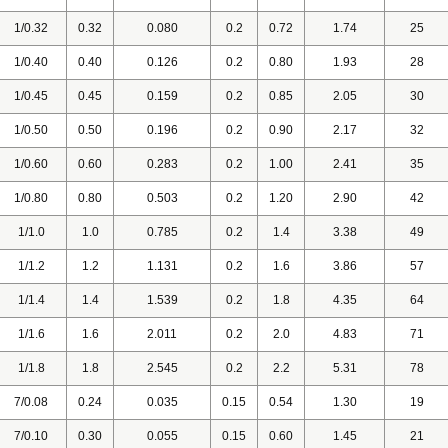
1/0.32
0.32
0.080
0.2
0.72
1.74
25
1/0.40
0.40
0.126
0.2
0.80
1.93
28
1/0.45
0.45
0.159
0.2
0.85
2.05
30
1/0.50
0.50
0.196
0.2
0.90
2.17
32
1/0.60
0.60
0.283
0.2
1.00
2.41
35
1/0.80
0.80
0.503
0.2
1.20
2.90
42
1/1.0
1.0
0.785
0.2
1.4
3.38
49
1/1.2
1.2
1.131
0.2
1.6
3.86
57
1/1.4
1.4
1.539
0.2
1.8
4.35
64
1/1.6
1.6
2.011
0.2
2.0
4.83
71
1/1.8
1.8
2.545
0.2
2.2
5.31
78
7/0.08
0.24
0.035
0.15
0.54
1.30
19
7/0.10
0.30
0.055
0.15
0.60
1.45
21