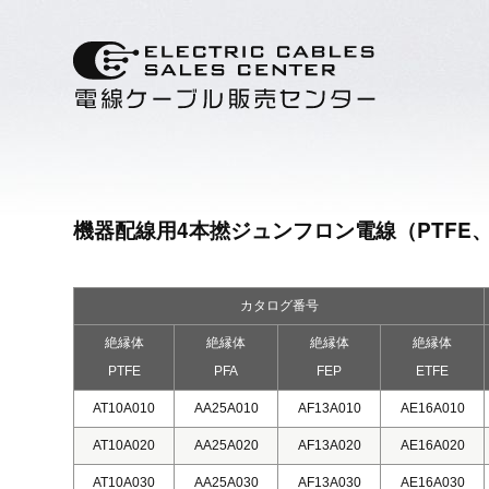
機器配線用4本撚ジュンフロン電線（PTFE、P
カタログ番号
絶縁体
絶縁体
絶縁体
絶縁体
PTFE
PFA
FEP
ETFE
AT10A010
AA25A010
AF13A010
AE16A010
AT10A020
AA25A020
AF13A020
AE16A020
AT10A030
AA25A030
AF13A030
AE16A030