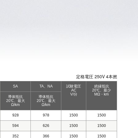
定格電圧 250V 4本撚
SA
TA、NA
試験電圧
絶縁抵抗
AC
20℃、最少
V/分
MΩ・km
導体抵抗
導体抵抗
20℃、最大
20℃、最大
Ω/km
Ω/km
928
978
1500
1500
594
626
1500
1500
352
366
1500
1500