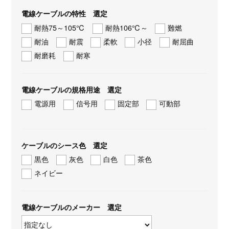
電線ケーブルの特性 選定
耐熱75～105℃
耐熱106℃～
難燃
耐油
耐震
柔軟
小径
耐屈曲
耐磨耗
耐寒
電線ケーブルの規格用途 選定
電源用
信号用
固定部
可動部
ケーブルのシース色 選定
黒色
灰色
白色
茶色
ネイビー
電線ケーブルのメーカー 選定