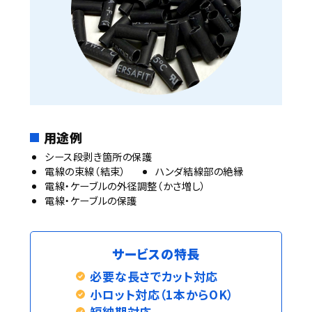
用途例
シース段剥き箇所の保護
電線の束線（結束）
ハンダ結線部の絶縁
電線・ケーブルの外径調整（かさ増し）
電線・ケーブルの保護
サービスの特長
必要な長さでカット対応
小ロット対応（1本からOK）
短納期対応