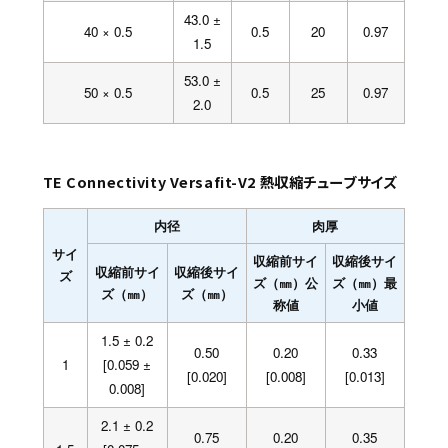
43.0 ±
40 × 0.5
0.5
20
0.97
1.5
53.0 ±
50 × 0.5
0.5
25
0.97
2.0
TE Connectivity Versafit-V2 熱収縮チューブサイズ
内径
肉厚
サイ
収縮前サイ
収縮後サイ
収縮前サイ
収縮後サイ
ズ
ズ（㎜）公
ズ（㎜）最
ズ（㎜）
ズ（㎜）
称値
小値
1.5 ± 0.2
0.50
0.20
0.33
1
[0.059 ±
[0.020]
[0.008]
[0.013]
0.008]
2.1 ± 0.2
0.75
0.20
0.35