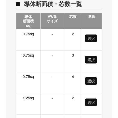
導体断面積・芯数一覧
導体
AWG
芯数
選択
断面積
サイズ
sq
0.75sq
-
2
選択
0.75sq
-
3
選択
0.75sq
-
4
選択
1.25sq
-
2
選択