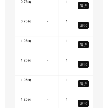
0.75sq
-
1
選択
0.75sq
-
1
選択
1.25sq
-
1
選択
1.25sq
-
1
選択
1.25sq
-
1
選択
1.25sq
-
1
選択