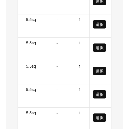
選択
5.5sq
-
1
選択
5.5sq
-
1
選択
5.5sq
-
1
選択
5.5sq
-
1
選択
5.5sq
-
1
選択