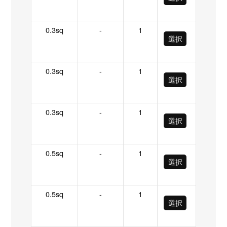
0.3sq
-
1
選択
0.3sq
-
1
選択
0.3sq
-
1
選択
0.5sq
-
1
選択
0.5sq
-
1
選択