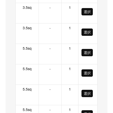
3.5sq
-
1
選択
3.5sq
-
1
選択
5.5sq
-
1
選択
5.5sq
-
1
選択
5.5sq
-
1
選択
5.5sq
-
1