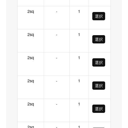
2sq
-
1
選択
2sq
-
1
選択
2sq
-
1
選択
2sq
-
1
選択
2sq
-
1
選択
2sq
-
1