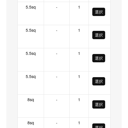
5.5sq
-
1
選択
5.5sq
-
1
選択
5.5sq
-
1
選択
5.5sq
-
1
選択
8sq
-
1
選択
8sq
-
1
選択