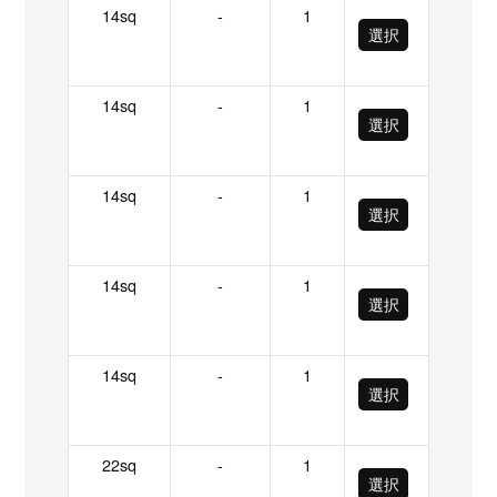
14sq
-
1
選択
14sq
-
1
選択
14sq
-
1
選択
14sq
-
1
選択
14sq
-
1
選択
22sq
-
1
選択