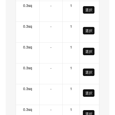
0.3sq
-
1
選択
0.3sq
-
1
選択
0.3sq
-
1
選択
0.3sq
-
1
選択
0.3sq
-
1
選択
0.3sq
-
1
選択