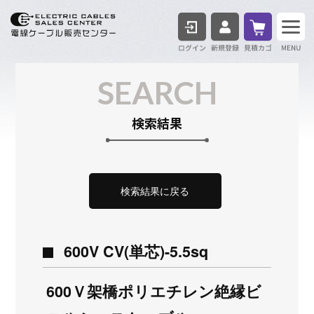
ログイン
見積も
SEARCH
検索結果
検索結果に戻る
600V CV(単芯)-5.5sq
600Ｖ架橋ポリエチレン絶縁ビ