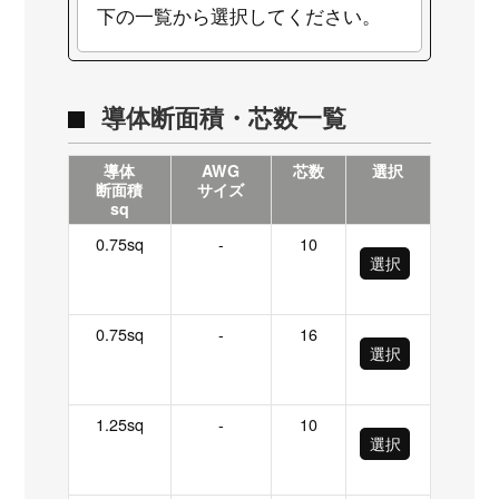
下の一覧から選択してください。
導体断面積・芯数一覧
導体
AWG
芯数
選択
断面積
サイズ
sq
0.75sq
-
10
選択
0.75sq
-
16
選択
1.25sq
-
10
選択