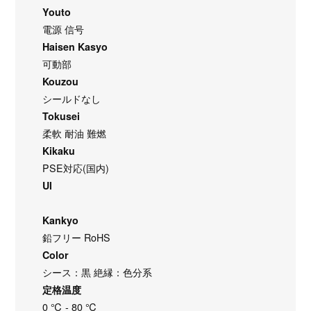
Youto
電源 信号
Haisen Kasyo
可動部
Kouzou
シールドなし
Tokusei
柔軟 耐油 難燃
Kikaku
PSE対応(国内)
Ul
Kankyo
鉛フリー RoHS
Color
シース：黒 絶縁：色分系
定格温度
0 ℃ - 80 ℃