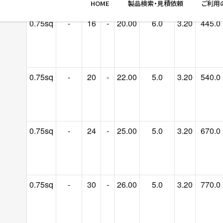
0.75sq
-
16
-
20.00
6.0
3.20
445.0
0.75sq
-
20
-
22.00
5.0
3.20
540.0
0.75sq
-
24
-
25.00
5.0
3.20
670.0
0.75sq
-
30
-
26.00
5.0
3.20
770.0