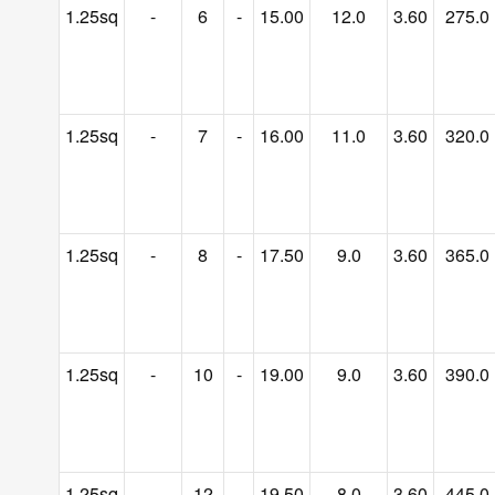
1.25sq
-
6
-
15.00
12.0
3.60
275.0
1.25sq
-
7
-
16.00
11.0
3.60
320.0
1.25sq
-
8
-
17.50
9.0
3.60
365.0
1.25sq
-
10
-
19.00
9.0
3.60
390.0
1.25sq
-
12
-
19.50
8.0
3.60
445.0