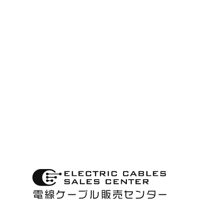
古物商許可に関する表
記
第622150157305
大阪府公安委員会
株式会社 ベルデンキ
本サイトの通信内容は、SSL
により保護されています。