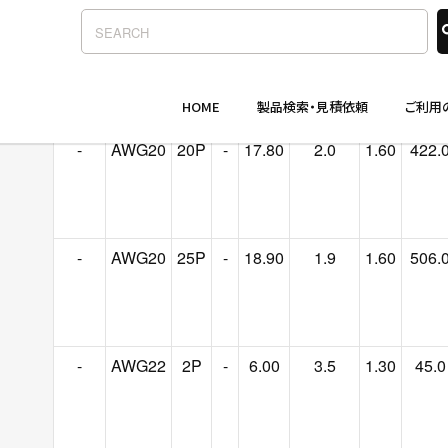
-
AWG20
15P
-
14.70
2.2
1.60
307.
-
AWG20
20P
-
17.80
2.0
1.60
422.
-
AWG20
25P
-
18.90
1.9
1.60
506.
-
AWG22
2P
-
6.00
3.5
1.30
45.0