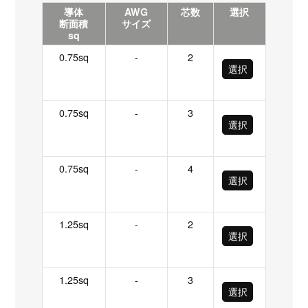
導体
AWG
芯数
選択
断面積
サイズ
sq
0.75sq
-
2
選択
0.75sq
-
3
選択
0.75sq
-
4
選択
1.25sq
-
2
選択
1.25sq
-
3
選択