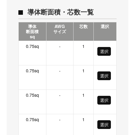
導体断面積・芯数一覧
導体
AWG
芯数
選択
断面積
サイズ
sq
0.75sq
-
1
選択
0.75sq
-
1
選択
0.75sq
-
1
選択
0.75sq
-
1
選択