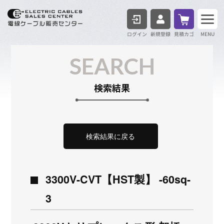
ログイン
見積も
SEARCH
検索結果
検索結果に戻る
3300V-CVT【HST製】 -60sq-
3