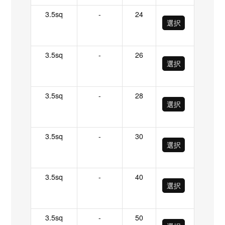
3.5sq
-
24
選択
3.5sq
-
26
選択
3.5sq
-
28
選択
3.5sq
-
30
選択
3.5sq
-
40
選択
3.5sq
-
50