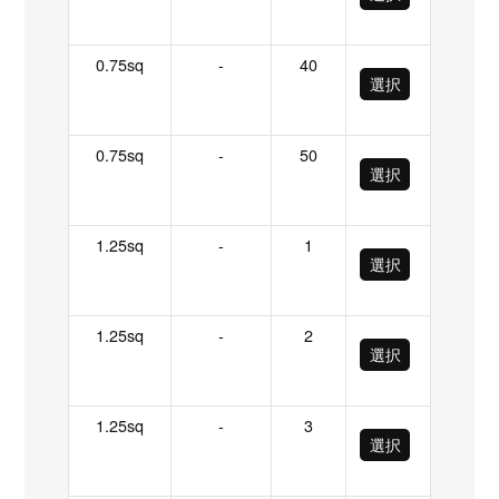
0.75sq
-
40
選択
0.75sq
-
50
選択
1.25sq
-
1
選択
1.25sq
-
2
選択
1.25sq
-
3
選択