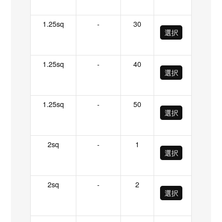
1.25sq
-
30
選択
1.25sq
-
40
選択
1.25sq
-
50
選択
2sq
-
1
選択
2sq
-
2
選択