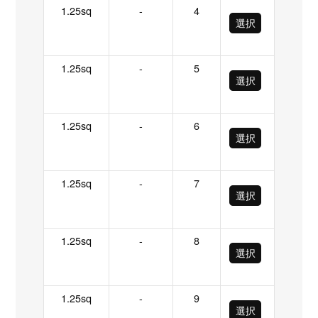
1.25sq
-
4
選択
1.25sq
-
5
選択
1.25sq
-
6
選択
1.25sq
-
7
選択
1.25sq
-
8
選択
1.25sq
-
9
選択