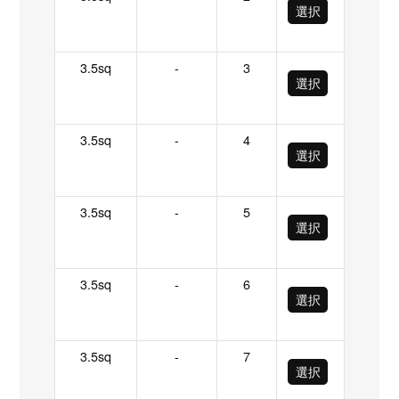
選択
3.5sq
-
3
選択
3.5sq
-
4
選択
3.5sq
-
5
選択
3.5sq
-
6
選択
3.5sq
-
7
選択