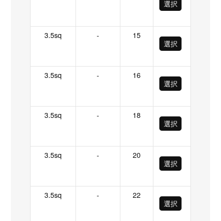
選択
3.5sq
-
15
選択
3.5sq
-
16
選択
3.5sq
-
18
選択
3.5sq
-
20
選択
3.5sq
-
22
選択