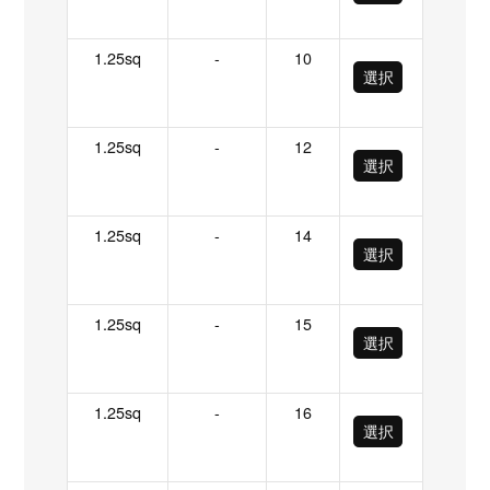
1.25sq
-
10
選択
1.25sq
-
12
選択
1.25sq
-
14
選択
1.25sq
-
15
選択
1.25sq
-
16
選択