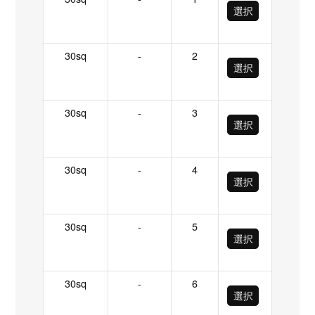
選択
30sq
-
2
選択
30sq
-
3
選択
30sq
-
4
選択
30sq
-
5
選択
30sq
-
6
選択