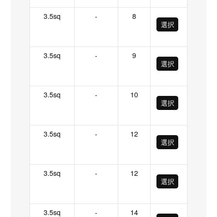
3.5sq
-
8
選択
3.5sq
-
9
選択
3.5sq
-
10
選択
3.5sq
-
12
選択
3.5sq
-
12
選択
3.5sq
-
14