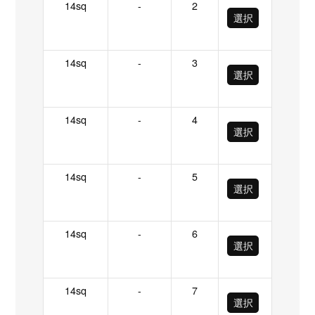
14sq
-
2
選択
14sq
-
3
選択
14sq
-
4
選択
14sq
-
5
選択
14sq
-
6
選択
14sq
-
7
選択