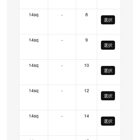
14sq
-
8
選択
14sq
-
9
選択
14sq
-
10
選択
14sq
-
12
選択
14sq
-
14
選択