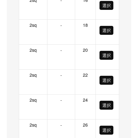
選択
2sq
-
18
選択
2sq
-
20
選択
2sq
-
22
選択
2sq
-
24
選択
2sq
-
26
選択