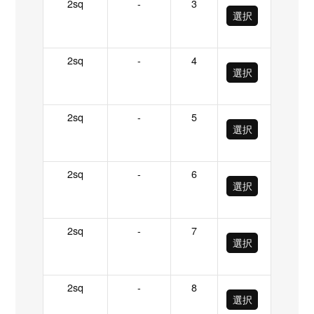
2sq
-
3
選択
2sq
-
4
選択
2sq
-
5
選択
2sq
-
6
選択
2sq
-
7
選択
2sq
-
8
選択