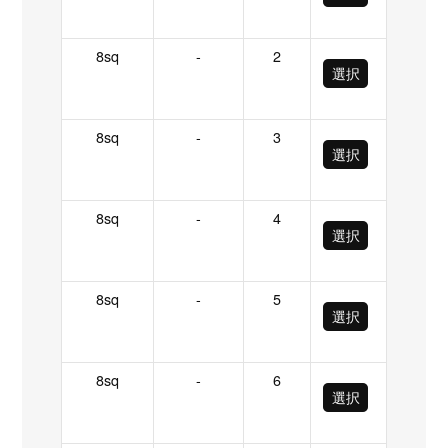
8sq
-
2
選択
8sq
-
3
選択
8sq
-
4
選択
8sq
-
5
選択
8sq
-
6
選択