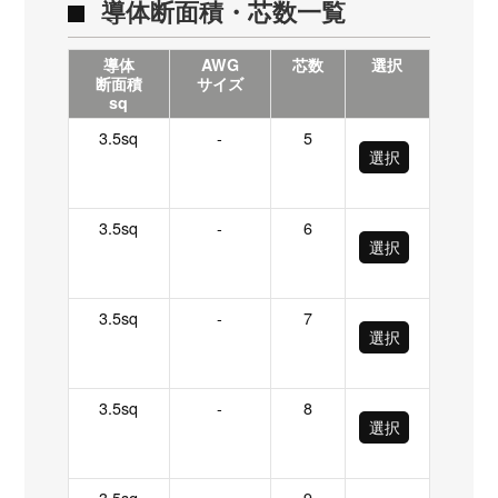
導体断面積・芯数一覧
導体
AWG
芯数
選択
断面積
サイズ
sq
3.5sq
-
5
選択
3.5sq
-
6
選択
3.5sq
-
7
選択
3.5sq
-
8
選択
3.5sq
-
9