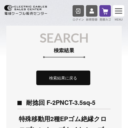
ログイン
見積も
SEARCH
検索結果
検索結果に戻る
耐捻回 F-2PNCT-3.5sq-5
特殊移動用2種EPゴム絶縁クロ