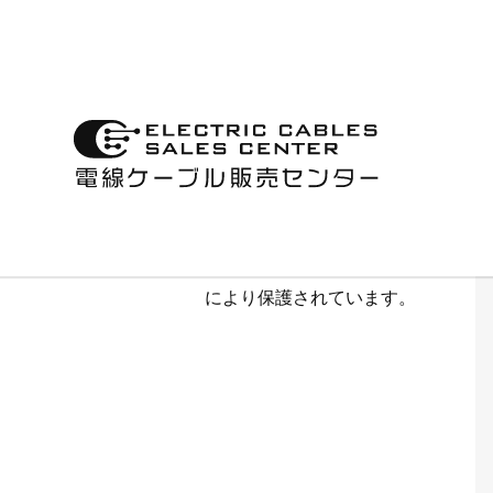
古物商許可に関する表
記
第622150157305
大阪府公安委員会
株式会社 ベルデンキ
本サイトの通信内容は、SSL
により保護されています。