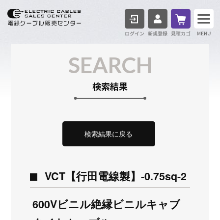
ログイン
見積も
SEARCH
検索結果
検索結果に戻る
VCT【行田電線製】-0.75sq-2
600Vビニル絶縁ビニルキャブ