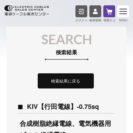
ログイン
見積も
SEARCH
検索結果
検索結果に戻る
KIV【行田電線】-0.75sq
合成樹脂絶縁電線、電気機器用