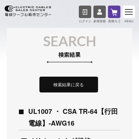
ログイン
見積も
SEARCH
検索結果
検索結果に戻る
UL1007 ・ CSA TR-64【行田
電線】-AWG16