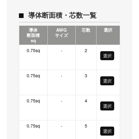
導体断面積・芯数一覧
導体
AWG
芯数
選択
断面積
サイズ
sq
0.75sq
-
2
選択
0.75sq
-
3
選択
0.75sq
-
4
選択
0.75sq
-
5
選択