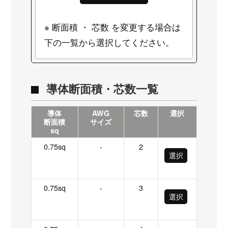
※ 断面積 ・ 芯数 を変更する場合は
下の一覧から選択してください。
導体断面積・芯数一覧
導体
AWG
芯数
選択
断面積
サイズ
sq
0.75sq
-
2
選択
0.75sq
-
3
選択