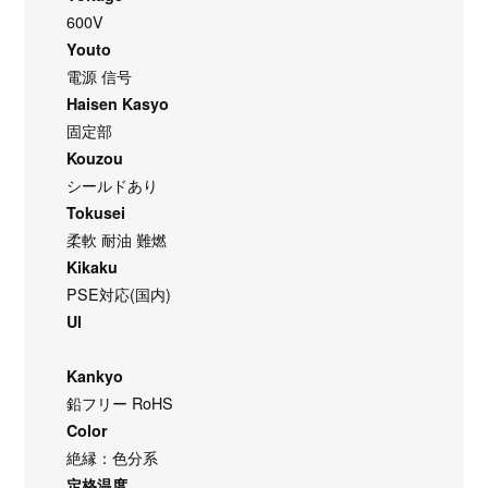
600V
Youto
電源 信号
Haisen Kasyo
固定部
Kouzou
シールドあり
Tokusei
柔軟 耐油 難燃
Kikaku
PSE対応(国内)
Ul
Kankyo
鉛フリー RoHS
Color
絶縁：色分系
定格温度