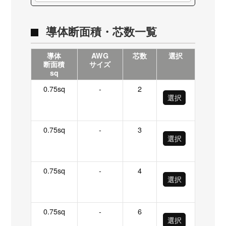
導体断面積・芯数一覧
導体
AWG
芯数
選択
断面積
サイズ
sq
0.75sq
-
2
選択
0.75sq
-
3
選択
0.75sq
-
4
選択
0.75sq
-
6
選択