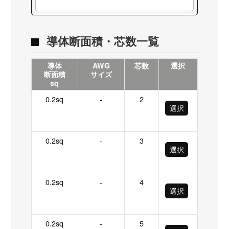
導体断面積・芯数一覧
導体
AWG
芯数
選択
断面積
サイズ
sq
0.2sq
-
2
選択
0.2sq
-
3
選択
0.2sq
-
4
選択
0.2sq
-
5