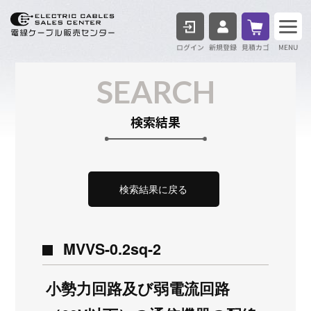
ログイン
見積も
SEARCH
検索結果
検索結果に戻る
MVVS-0.2sq-2
小勢力回路及び弱電流回路