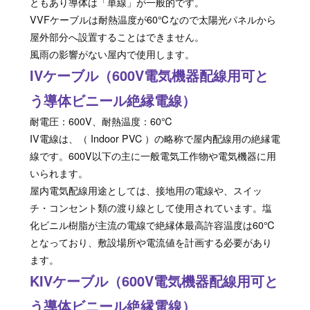
ともあり導体は「単線」が一般的です。
VVFケーブルは耐熱温度が60℃なので太陽光パネルから
屋外部分へ設置することはできません。
風雨の影響がない屋内で使用します。
IVケーブル（600V電気機器配線用可と
う導体ビニール絶縁電線）
耐電圧：600V、耐熱温度：60℃
IV電線は、（ Indoor PVC ）の略称で屋内配線用の絶縁電
線です。600V以下の主に一般電気工作物や電気機器に用
いられます。
屋内電気配線用途としては、接地用の電線や、スイッ
チ・コンセント類の渡り線として使用されています。塩
化ビニル樹脂が主流の電線で絶縁体最高許容温度は60℃
となっており、敷設場所や電流値を計画する必要があり
ます。
KIVケーブル（600V電気機器配線用可と
う導体ビニール絶縁電線）