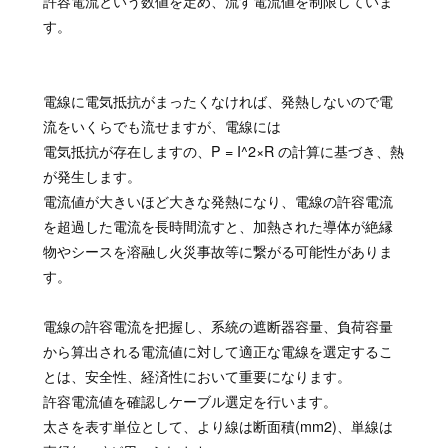
許容電流という数値を定め、流す電流値を制限していま
す。
電線に電気抵抗がまったくなければ、発熱しないので電
流をいくらでも流せますが、電線には
電気抵抗が存在しますの、P = I^2×R の計算に基づき、熱
が発生します。
電流値が大きいほど大きな発熱になり、電線の許容電流
を超過した電流を長時間流すと、加熱された導体が絶縁
物やシースを溶融し火災事故等に繋がる可能性がありま
す。
電線の許容電流を把握し、系統の遮断器容量、負荷容量
から算出される電流値に対して適正な電線を選定するこ
とは、安全性、経済性において重要になります。
許容電流値を確認しケーブル選定を行います。
太さを表す単位として、より線は断面積(mm2)、単線は