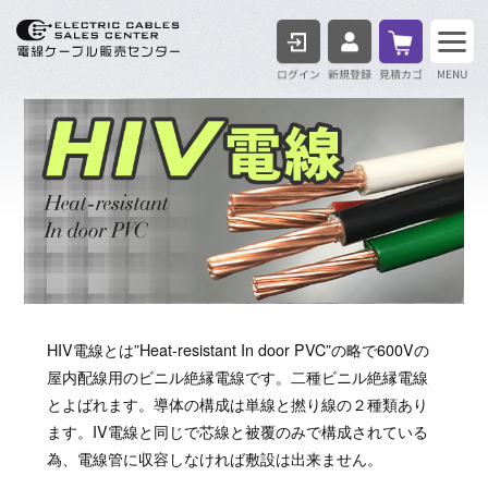
ログイン
見積も
HIV電線とは”Heat-resistant In door PVC”の略で600Vの
屋内配線用のビニル絶縁電線です。二種ビニル絶縁電線
とよばれます。導体の構成は単線と撚り線の２種類あり
ます。IV電線と同じで芯線と被覆のみで構成されている
為、電線管に収容しなければ敷設は出来ません。