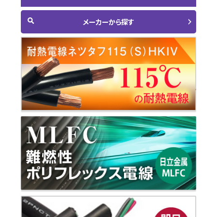
メーカーから探す