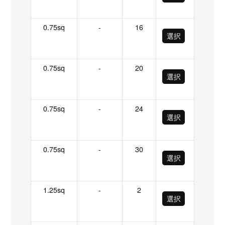
0.75sq
-
16
選択
0.75sq
-
20
選択
0.75sq
-
24
選択
0.75sq
-
30
選択
1.25sq
-
2
選択