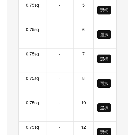
0.75sq
-
5
選択
0.75sq
-
6
選択
0.75sq
-
7
選択
0.75sq
-
8
選択
0.75sq
-
10
選択
0.75sq
-
12
選択