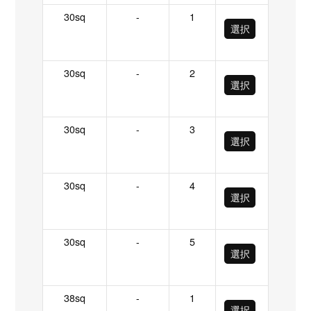
30sq
-
1
選択
30sq
-
2
選択
30sq
-
3
選択
30sq
-
4
選択
30sq
-
5
選択
38sq
-
1
選択