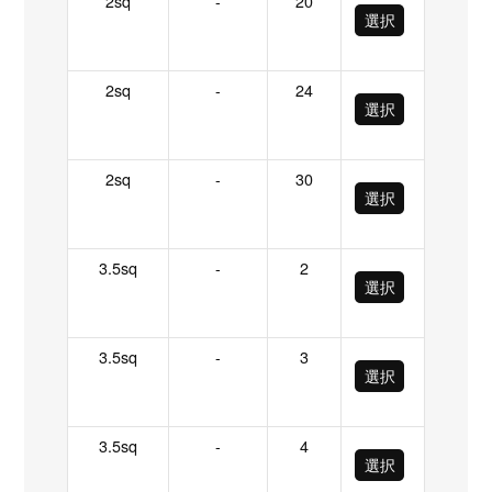
2sq
-
20
選択
2sq
-
24
選択
2sq
-
30
選択
3.5sq
-
2
選択
3.5sq
-
3
選択
3.5sq
-
4
選択