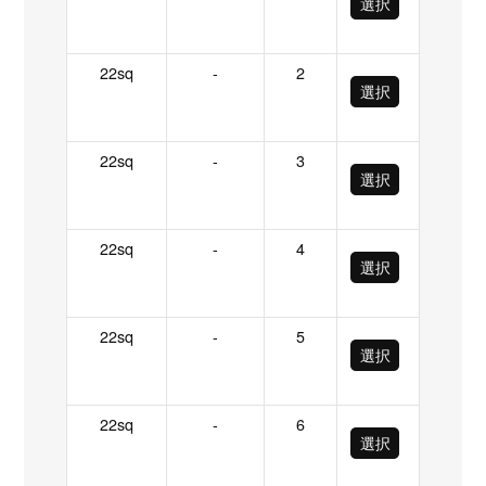
選択
22sq
-
2
選択
22sq
-
3
選択
22sq
-
4
選択
22sq
-
5
選択
22sq
-
6
選択