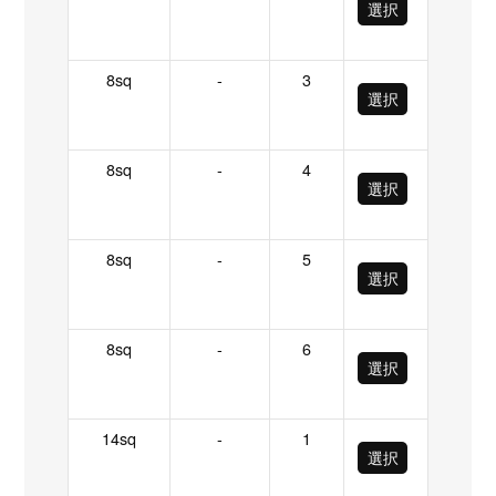
選択
8sq
-
3
選択
8sq
-
4
選択
8sq
-
5
選択
8sq
-
6
選択
14sq
-
1
選択