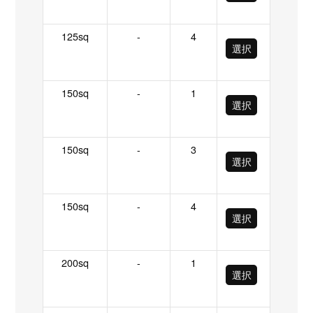
125sq
-
4
選択
150sq
-
1
選択
150sq
-
3
選択
150sq
-
4
選択
200sq
-
1
選択