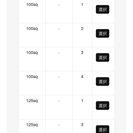
100sq
-
1
選択
100sq
-
2
選択
100sq
-
3
選択
100sq
-
4
選択
125sq
-
1
選択
125sq
-
3
選択