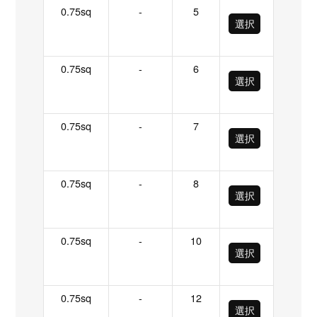
0.75sq
-
5
選択
0.75sq
-
6
選択
0.75sq
-
7
選択
0.75sq
-
8
選択
0.75sq
-
10
選択
0.75sq
-
12
選択