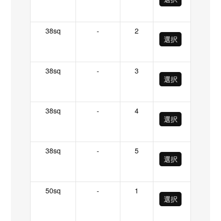
38sq
-
2
選択
38sq
-
3
選択
38sq
-
4
選択
38sq
-
5
選択
50sq
-
1
選択