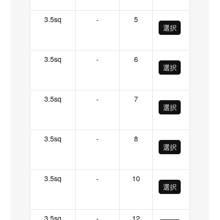
3.5sq
-
5
選択
3.5sq
-
6
選択
3.5sq
-
7
選択
3.5sq
-
8
選択
3.5sq
-
10
選択
3.5sq
-
12