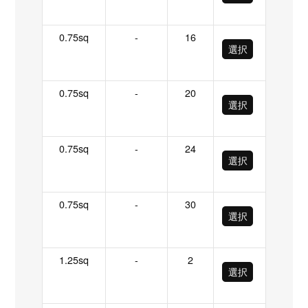
0.75sq
-
16
選択
0.75sq
-
20
選択
0.75sq
-
24
選択
0.75sq
-
30
選択
1.25sq
-
2
選択