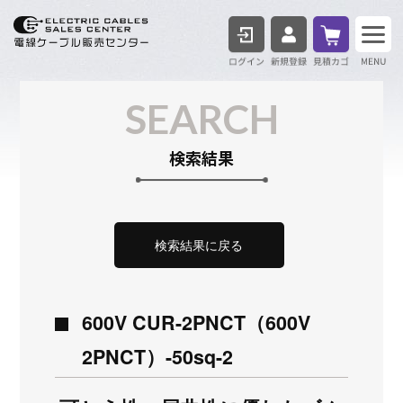
ログイン
見積も
SEARCH
検索結果
検索結果に戻る
600V CUR-2PNCT（600V
2PNCT）-50sq-2