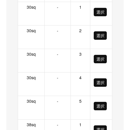
30sq
-
1
選択
30sq
-
2
選択
30sq
-
3
選択
30sq
-
4
選択
30sq
-
5
選択
38sq
-
1
選択