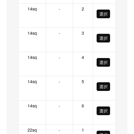
14sq
-
2
選択
14sq
-
3
選択
14sq
-
4
選択
14sq
-
5
選択
14sq
-
6
選択
22sq
-
1