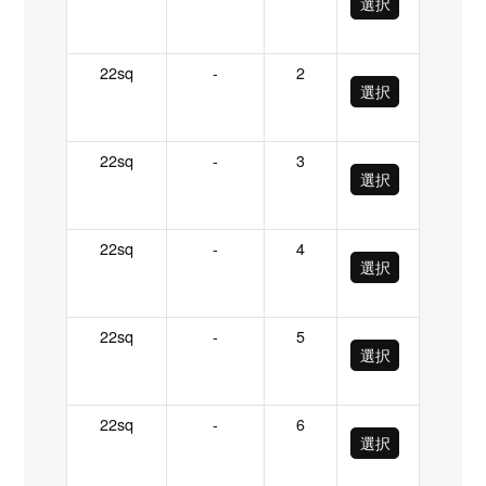
選択
22sq
-
2
選択
22sq
-
3
選択
22sq
-
4
選択
22sq
-
5
選択
22sq
-
6
選択