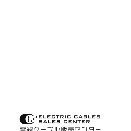
古物商許可に関する表
記
第622150157305
大阪府公安委員会
株式会社 ベルデンキ
本サイトの通信内容は、SSL
により保護されています。