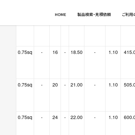
0.75sq
-
12
-
17.00
-
1.10
335.
0.75sq
-
16
-
18.50
-
1.10
415.
0.75sq
-
20
-
21.00
-
1.10
505.
0.75sq
-
24
-
22.00
-
1.10
600.