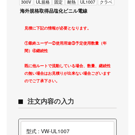
300V
UL規格
固定
耐熱
UL1007
クラベ
海外規格取得品塩化ビニル電線
見積に下記の情報が必要となります。
①最終ユーザー②使用用途③予定使用数量（年
間）④継続性
既に他ルートで流動している場合、数量、継続性
の無い場合はお見積りが出来ない場合ございます
のでご了承下さい。
注文内容の入力
型式 : VW-UL1007