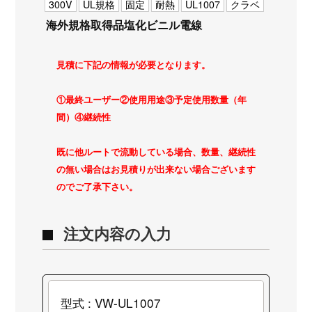
300V
UL規格
固定
耐熱
UL1007
クラベ
海外規格取得品塩化ビニル電線
見積に下記の情報が必要となります。
①最終ユーザー②使用用途③予定使用数量（年
間）④継続性
既に他ルートで流動している場合、数量、継続性
の無い場合はお見積りが出来ない場合ございます
のでご了承下さい。
注文内容の入力
型式 : VW-UL1007