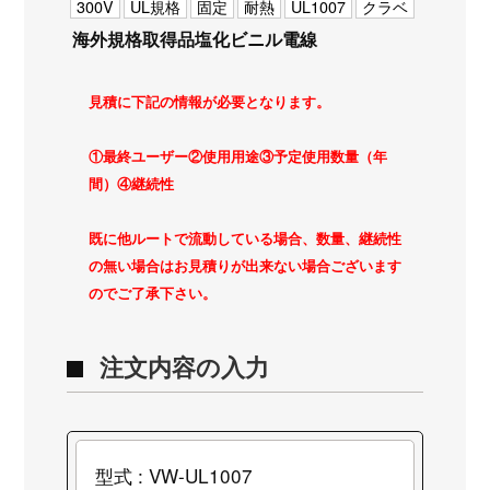
300V
UL規格
固定
耐熱
UL1007
クラベ
海外規格取得品塩化ビニル電線
見積に下記の情報が必要となります。
①最終ユーザー②使用用途③予定使用数量（年
間）④継続性
既に他ルートで流動している場合、数量、継続性
の無い場合はお見積りが出来ない場合ございます
のでご了承下さい。
注文内容の入力
型式 : VW-UL1007