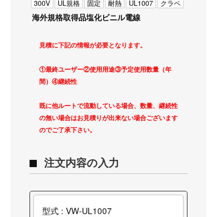
300V
UL規格
固定
耐熱
UL1007
クラベ
海外規格取得品塩化ビニル電線
見積に下記の情報が必要となります。
①最終ユーザー②使用用途③予定使用数量（年
間）④継続性
既に他ルートで流動している場合、数量、継続性
の無い場合はお見積りが出来ない場合ございます
のでご了承下さい。
注文内容の入力
型式 : VW-UL1007