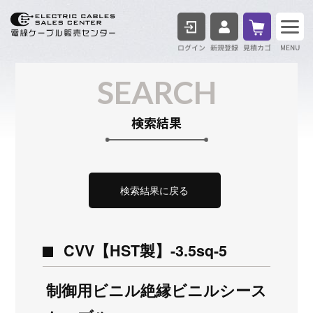
ログイン
見積も
SEARCH
検索結果
検索結果に戻る
CVV【HST製】-3.5sq-5
制御用ビニル絶縁ビニルシース