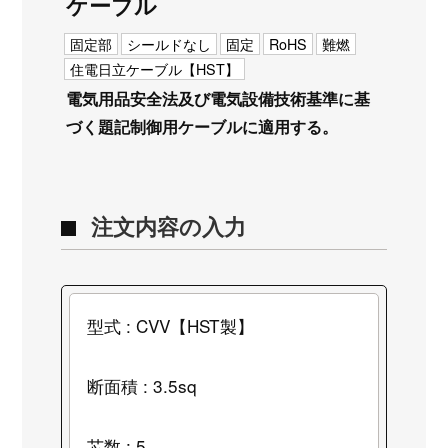
ケーブル
固定部
シールドなし
固定
RoHS
難燃
住電日立ケーブル【HST】
電気用品安全法及び電気設備技術基準に基
づく題記制御用ケーブルに適用する。
注文内容の入力
型式 : CVV【HST製】
断面積 : 3.5sq
芯数 : 5