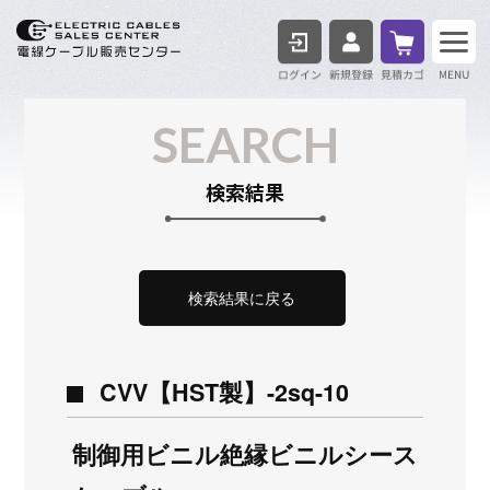
ログイン
見積も
SEARCH
検索結果
検索結果に戻る
CVV【HST製】-2sq-10
制御用ビニル絶縁ビニルシース