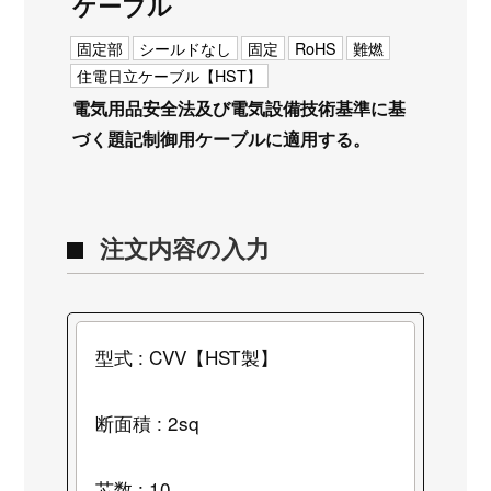
ケーブル
固定部
シールドなし
固定
RoHS
難燃
住電日立ケーブル【HST】
電気用品安全法及び電気設備技術基準に基
づく題記制御用ケーブルに適用する。
注文内容の入力
型式 : CVV【HST製】
断面積 : 2sq
芯数 : 10