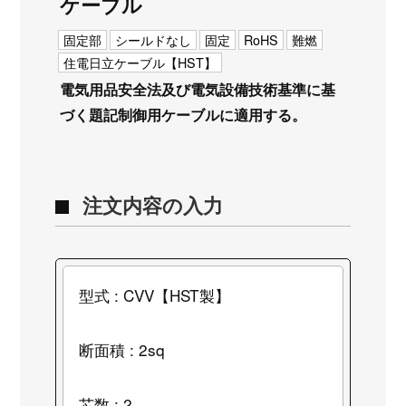
ケーブル
固定部
シールドなし
固定
RoHS
難燃
住電日立ケーブル【HST】
電気用品安全法及び電気設備技術基準に基
づく題記制御用ケーブルに適用する。
注文内容の入力
型式 : CVV【HST製】
断面積 : 2sq
芯数 : 2