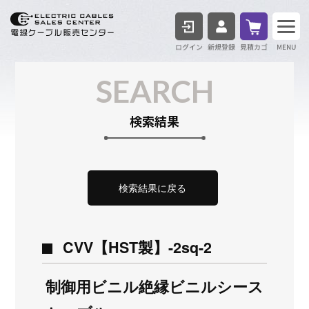
ログイン
見積も
SEARCH
検索結果
検索結果に戻る
CVV【HST製】-2sq-2
制御用ビニル絶縁ビニルシース