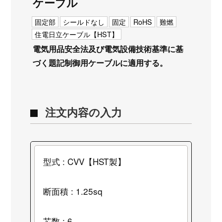
ケーブル
固定部
シールドなし
固定
RoHS
難燃
住電日立ケーブル【HST】
電気用品安全法及び電気設備技術基準に基
づく題記制御用ケーブルに適用する。
注文内容の入力
型式 : CVV【HST製】
断面積 : 1.25sq
芯数 : 6