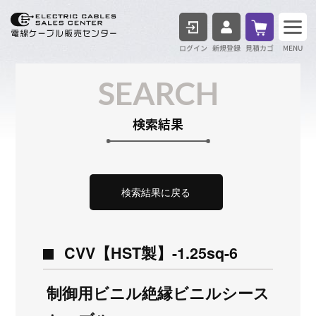
ログイン
見積も
SEARCH
検索結果
検索結果に戻る
CVV【HST製】-1.25sq-6
制御用ビニル絶縁ビニルシース