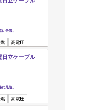
q 住電日立ケーブル
路に最適。
難燃
高電圧
q 住電日立ケーブル
路に最適。
難燃
高電圧