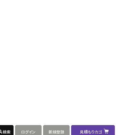
路に最適。
耐熱
難燃
高電圧
-3 住電日立ケーブル
路に最適。
耐熱
難燃
高電圧
-3 住電日立ケーブル