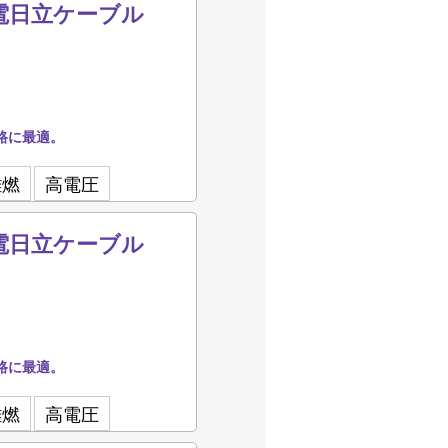
q 住電日立ケーブル
路に最適。
難燃
高電圧
q 住電日立ケーブル
路に最適。
難燃
高電圧