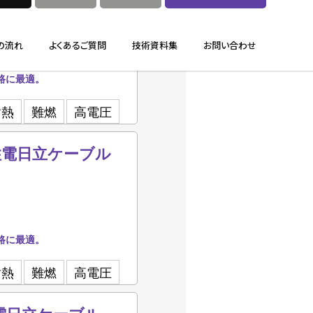
路に最適。
耐熱
難燃
高電圧
-3 住電日立ケーブル
路に最適。
耐熱
難燃
高電圧