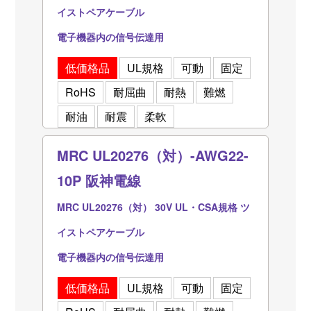
イストペアケーブル
電子機器内の信号伝達用
低価格品
UL規格
可動
固定
RoHS
耐屈曲
耐熱
難燃
耐油
耐震
柔軟
MRC UL20276（対）-AWG22-
10P 阪神電線
MRC UL20276（対） 30V UL・CSA規格 ツ
イストペアケーブル
電子機器内の信号伝達用
低価格品
UL規格
可動
固定