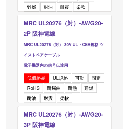
難燃
耐油
耐震
柔軟
MRC UL20276（対）-AWG20-
2P 阪神電線
MRC UL20276（対） 30V UL・CSA規格 ツ
イストペアケーブル
電子機器内の信号伝達用
低価格品
UL規格
可動
固定
RoHS
耐屈曲
耐熱
難燃
耐油
耐震
柔軟
MRC UL20276（対）-AWG20-
3P 阪神電線