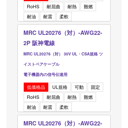
RoHS
耐屈曲
耐熱
難燃
耐油
耐震
柔軟
MRC UL20276（対）-AWG22-
2P 阪神電線
MRC UL20276（対） 30V UL・CSA規格 ツ
イストペアケーブル
電子機器内の信号伝達用
低価格品
UL規格
可動
固定
RoHS
耐屈曲
耐熱
難燃
耐油
耐震
柔軟
MRC UL20276（対）-AWG22-