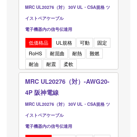
MRC UL20276（対） 30V UL・CSA規格 ツ
イストペアケーブル
電子機器内の信号伝達用
低価格品
UL規格
可動
固定
RoHS
耐屈曲
耐熱
難燃
耐油
耐震
柔軟
MRC UL20276（対）-AWG20-
4P 阪神電線
MRC UL20276（対） 30V UL・CSA規格 ツ
イストペアケーブル
電子機器内の信号伝達用