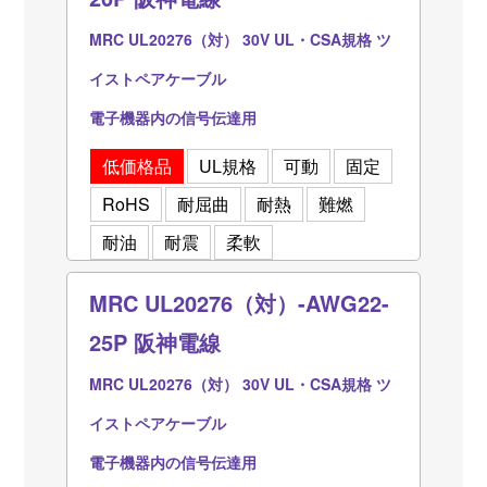
MRC UL20276（対） 30V UL・CSA規格 ツ
イストペアケーブル
電子機器内の信号伝達用
低価格品
UL規格
可動
固定
RoHS
耐屈曲
耐熱
難燃
耐油
耐震
柔軟
MRC UL20276（対）-AWG22-
25P 阪神電線
MRC UL20276（対） 30V UL・CSA規格 ツ
イストペアケーブル
電子機器内の信号伝達用