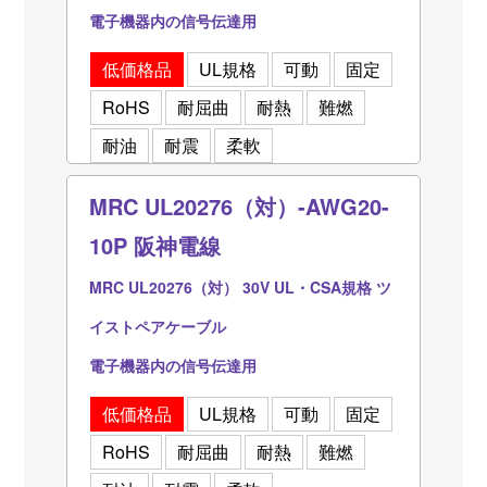
電子機器内の信号伝達用
低価格品
UL規格
可動
固定
RoHS
耐屈曲
耐熱
難燃
耐油
耐震
柔軟
MRC UL20276（対）-AWG20-
10P 阪神電線
MRC UL20276（対） 30V UL・CSA規格 ツ
イストペアケーブル
電子機器内の信号伝達用
低価格品
UL規格
可動
固定
RoHS
耐屈曲
耐熱
難燃