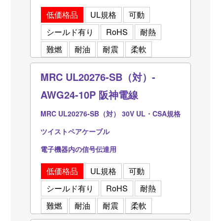
低価格品
UL規格
可動
シールド有り
RoHS
耐熱
難燃
耐油
耐震
柔軟
MRC UL20276-SB（対）-
AWG24-10P 阪神電線
MRC UL20276-SB（対） 30V UL・CSA規格
ツイストペアケーブル
電子機器内の信号伝達用
低価格品
UL規格
可動
シールド有り
RoHS
耐熱
難燃
耐油
耐震
柔軟