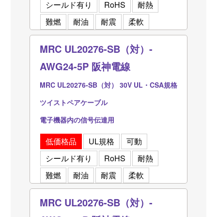
シールド有り
RoHS
耐熱
難燃
耐油
耐震
柔軟
MRC UL20276-SB（対）-
AWG24-5P 阪神電線
MRC UL20276-SB（対） 30V UL・CSA規格
ツイストペアケーブル
電子機器内の信号伝達用
低価格品
UL規格
可動
シールド有り
RoHS
耐熱
難燃
耐油
耐震
柔軟
MRC UL20276-SB（対）-