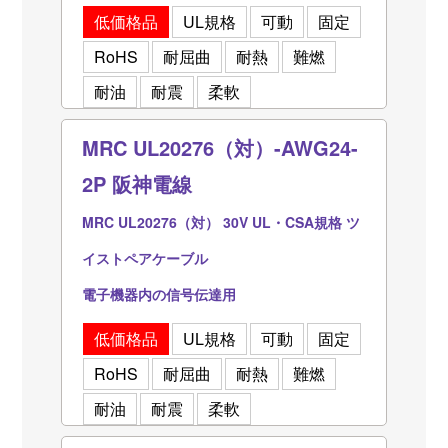
低価格品
UL規格
可動
固定
RoHS
耐屈曲
耐熱
難燃
耐油
耐震
柔軟
MRC UL20276（対）-AWG24-
2P 阪神電線
MRC UL20276（対） 30V UL・CSA規格 ツ
イストペアケーブル
電子機器内の信号伝達用
低価格品
UL規格
可動
固定
RoHS
耐屈曲
耐熱
難燃
耐油
耐震
柔軟