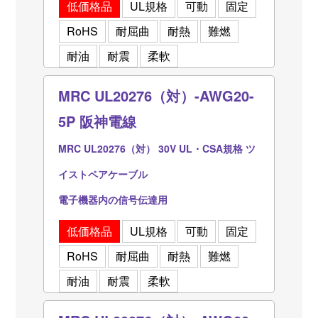
低価格品
UL規格
可動
固定
RoHS
耐屈曲
耐熱
難燃
耐油
耐震
柔軟
MRC UL20276（対）-AWG20-
5P 阪神電線
MRC UL20276（対） 30V UL・CSA規格 ツ
イストペアケーブル
電子機器内の信号伝達用
低価格品
UL規格
可動
固定
RoHS
耐屈曲
耐熱
難燃
耐油
耐震
柔軟