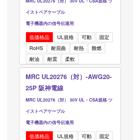
MRC UL20276（対） 30V UL・CSA規格 ツ
イストペアケーブル
電子機器内の信号伝達用
低価格品
UL規格
可動
固定
RoHS
耐屈曲
耐熱
難燃
耐油
耐震
柔軟
MRC UL20276（対）-AWG20-
25P 阪神電線
MRC UL20276（対） 30V UL・CSA規格 ツ
イストペアケーブル
電子機器内の信号伝達用
低価格品
UL規格
可動
固定