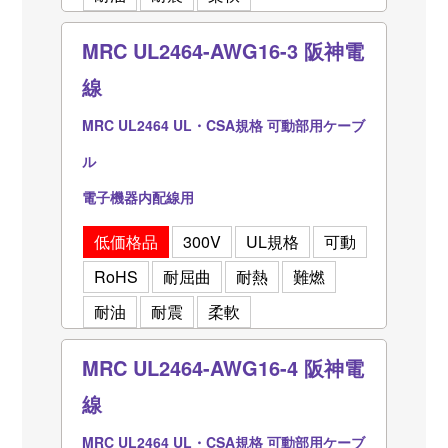
MRC UL2464-AWG16-3 阪神電
線
MRC UL2464 UL・CSA規格 可動部用ケーブ
ル
電子機器内配線用
低価格品
300V
UL規格
可動
RoHS
耐屈曲
耐熱
難燃
耐油
耐震
柔軟
MRC UL2464-AWG16-4 阪神電
線
MRC UL2464 UL・CSA規格 可動部用ケーブ