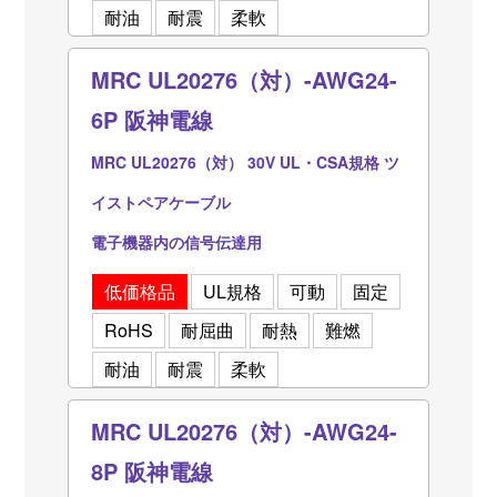
耐油
耐震
柔軟
MRC UL20276（対）-AWG24-
6P 阪神電線
MRC UL20276（対） 30V UL・CSA規格 ツ
イストペアケーブル
電子機器内の信号伝達用
低価格品
UL規格
可動
固定
RoHS
耐屈曲
耐熱
難燃
耐油
耐震
柔軟
MRC UL20276（対）-AWG24-
8P 阪神電線