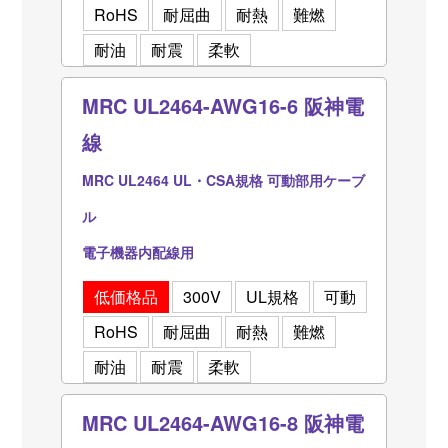
RoHS
耐屈曲
耐熱
難燃
耐油
耐震
柔軟
MRC UL2464-AWG16-6 阪神電
線
MRC UL2464 UL・CSA規格 可動部用ケーブ
ル
電子機器内配線用
低価格品
300V
UL規格
可動
RoHS
耐屈曲
耐熱
難燃
耐油
耐震
柔軟
MRC UL2464-AWG16-8 阪神電