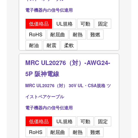
電子機器内の信号伝達用
低価格品
UL規格
可動
固定
RoHS
耐屈曲
耐熱
難燃
耐油
耐震
柔軟
MRC UL20276（対）-AWG24-
5P 阪神電線
MRC UL20276（対） 30V UL・CSA規格 ツ
イストペアケーブル
電子機器内の信号伝達用
低価格品
UL規格
可動
固定
RoHS
耐屈曲
耐熱
難燃