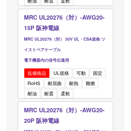
耐油
耐震
柔軟
MRC UL20276（対）-AWG20-
15P 阪神電線
MRC UL20276（対） 30V UL・CSA規格 ツ
イストペアケーブル
電子機器内の信号伝達用
低価格品
UL規格
可動
固定
RoHS
耐屈曲
耐熱
難燃
耐油
耐震
柔軟
MRC UL20276（対）-AWG20-
20P 阪神電線