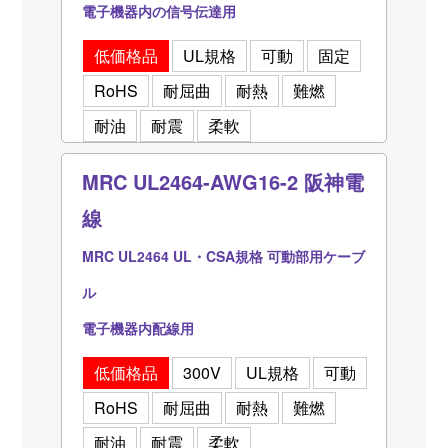
電子機器内の信号伝達用
低価格品
UL規格
可動
固定
RoHS
耐屈曲
耐熱
難燃
耐油
耐震
柔軟
MRC UL2464-AWG16-2 阪神電
線
MRC UL2464 UL・CSA規格 可動部用ケーブ
ル
電子機器内配線用
低価格品
300V
UL規格
可動
RoHS
耐屈曲
耐熱
難燃
耐油
耐震
柔軟