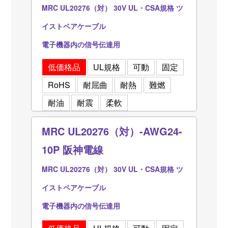
MRC UL20276（対） 30V UL・CSA規格 ツ
イストペアケーブル
電子機器内の信号伝達用
低価格品
UL規格
可動
固定
RoHS
耐屈曲
耐熱
難燃
耐油
耐震
柔軟
MRC UL20276（対）-AWG24-
10P 阪神電線
MRC UL20276（対） 30V UL・CSA規格 ツ
イストペアケーブル
電子機器内の信号伝達用