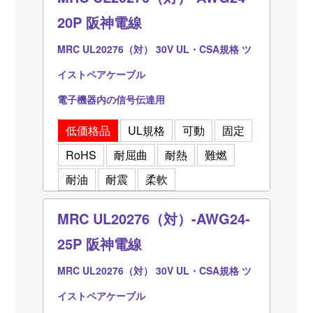
20P 阪神電線
MRC UL20276（対） 30V UL・CSA規格 ツ
イストペアケーブル
電子機器内の信号伝達用
低価格品
UL規格
可動
固定
RoHS
耐屈曲
耐熱
難燃
耐油
耐震
柔軟
MRC UL20276（対）-AWG24-
25P 阪神電線
MRC UL20276（対） 30V UL・CSA規格 ツ
イストペアケーブル