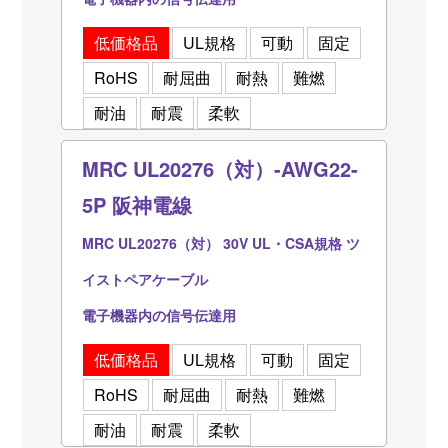
低価格品
UL規格
可動
固定
RoHS
耐屈曲
耐熱
難燃
耐油
耐震
柔軟
MRC UL20276（対）-AWG22-
5P 阪神電線
MRC UL20276（対） 30V UL・CSA規格 ツ
イストペアケーブル
電子機器内の信号伝達用
低価格品
UL規格
可動
固定
RoHS
耐屈曲
耐熱
難燃
耐油
耐震
柔軟