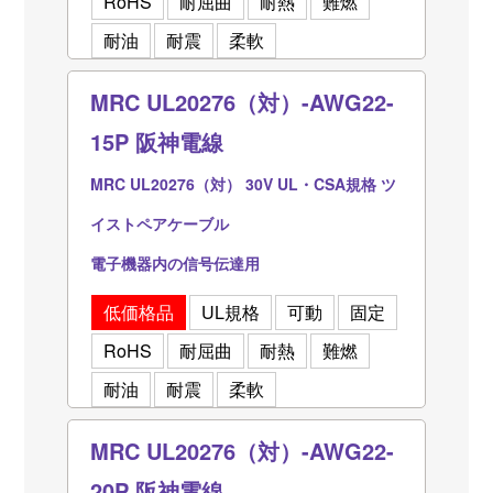
RoHS
耐屈曲
耐熱
難燃
耐油
耐震
柔軟
MRC UL20276（対）-AWG22-
15P 阪神電線
MRC UL20276（対） 30V UL・CSA規格 ツ
イストペアケーブル
電子機器内の信号伝達用
低価格品
UL規格
可動
固定
RoHS
耐屈曲
耐熱
難燃
耐油
耐震
柔軟
MRC UL20276（対）-AWG22-
20P 阪神電線