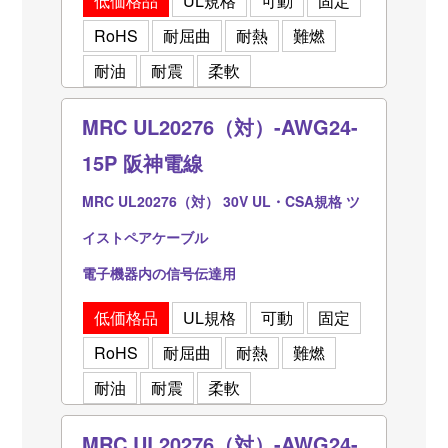
低価格品
UL規格
可動
固定
RoHS
耐屈曲
耐熱
難燃
耐油
耐震
柔軟
MRC UL20276（対）-AWG24-
15P 阪神電線
MRC UL20276（対） 30V UL・CSA規格 ツ
イストペアケーブル
電子機器内の信号伝達用
低価格品
UL規格
可動
固定
RoHS
耐屈曲
耐熱
難燃
耐油
耐震
柔軟
MRC UL20276（対）-AWG24-