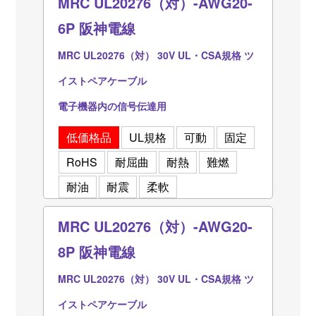
MRC UL20276（対）-AWG20-
6P 阪神電線
MRC UL20276（対） 30V UL・CSA規格 ツ
イストペアケーブル
電子機器内の信号伝達用
低価格品
UL規格
可動
固定
RoHS
耐屈曲
耐熱
難燃
耐油
耐震
柔軟
MRC UL20276（対）-AWG20-
8P 阪神電線
MRC UL20276（対） 30V UL・CSA規格 ツ
イストペアケーブル