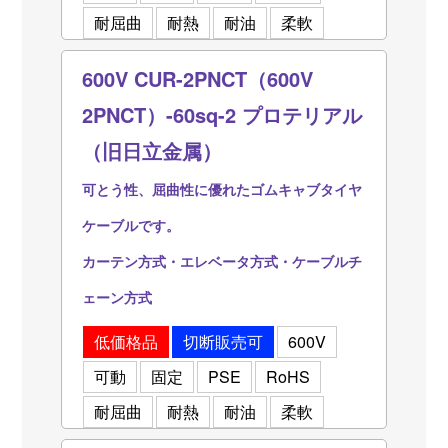
耐屈曲
耐熱
耐油
柔軟
600V CUR-2PNCT（600V
2PNCT）-60sq-2 プロテリアル
（旧日立金属）
可とう性、屈曲性に優れたゴムキャブタイヤ
ケーブルです。
カーテン方式・エレベータ方式・ケーブルチ
ェーン方式
低価格品
切断販売可
600V
可動
固定
PSE
RoHS
耐屈曲
耐熱
耐油
柔軟