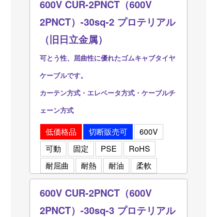
600V CUR-2PNCT（600V
2PNCT）-30sq-2 プロテリアル
（旧日立金属）
可とう性、屈曲性に優れたゴムキャブタイヤ
ケーブルです。
カーテン方式・エレベータ方式・ケーブルチ
ェーン方式
低価格品
切断販売可
600V
可動
固定
PSE
RoHS
耐屈曲
耐熱
耐油
柔軟
600V CUR-2PNCT（600V
2PNCT）-30sq-3 プロテリアル