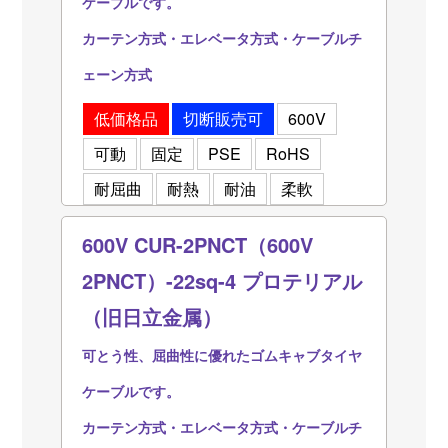
ケーブルです。
カーテン方式・エレベータ方式・ケーブルチ
ェーン方式
低価格品
切断販売可
600V
可動
固定
PSE
RoHS
耐屈曲
耐熱
耐油
柔軟
600V CUR-2PNCT（600V
2PNCT）-22sq-4 プロテリアル
（旧日立金属）
可とう性、屈曲性に優れたゴムキャブタイヤ
ケーブルです。
カーテン方式・エレベータ方式・ケーブルチ