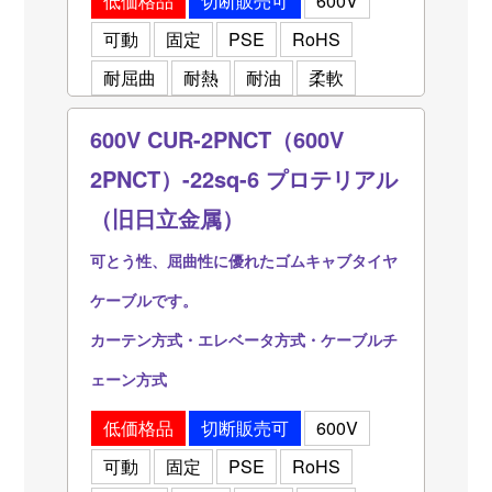
低価格品
切断販売可
600V
可動
固定
PSE
RoHS
耐屈曲
耐熱
耐油
柔軟
600V CUR-2PNCT（600V
2PNCT）-22sq-6 プロテリアル
（旧日立金属）
可とう性、屈曲性に優れたゴムキャブタイヤ
ケーブルです。
カーテン方式・エレベータ方式・ケーブルチ
ェーン方式
低価格品
切断販売可
600V
可動
固定
PSE
RoHS