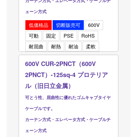
カーテン方式・エレベータ方式・ケーブルチ
ェーン方式
低価格品
切断販売可
600V
可動
固定
PSE
RoHS
耐屈曲
耐熱
耐油
柔軟
600V CUR-2PNCT（600V
2PNCT）-125sq-4 プロテリア
ル（旧日立金属）
可とう性、屈曲性に優れたゴムキャブタイヤ
ケーブルです。
カーテン方式・エレベータ方式・ケーブルチ
ェーン方式