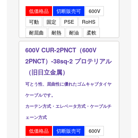
低価格品
切断販売可
600V
可動
固定
PSE
RoHS
耐屈曲
耐熱
耐油
柔軟
600V CUR-2PNCT（600V
2PNCT）-38sq-2 プロテリアル
（旧日立金属）
可とう性、屈曲性に優れたゴムキャブタイヤ
ケーブルです。
カーテン方式・エレベータ方式・ケーブルチ
ェーン方式
低価格品
切断販売可
600V