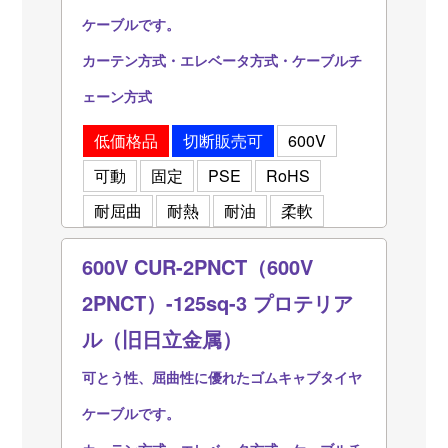
ケーブルです。
カーテン方式・エレベータ方式・ケーブルチ
ェーン方式
低価格品
切断販売可
600V
可動
固定
PSE
RoHS
耐屈曲
耐熱
耐油
柔軟
600V CUR-2PNCT（600V
2PNCT）-125sq-3 プロテリア
ル（旧日立金属）
可とう性、屈曲性に優れたゴムキャブタイヤ
ケーブルです。