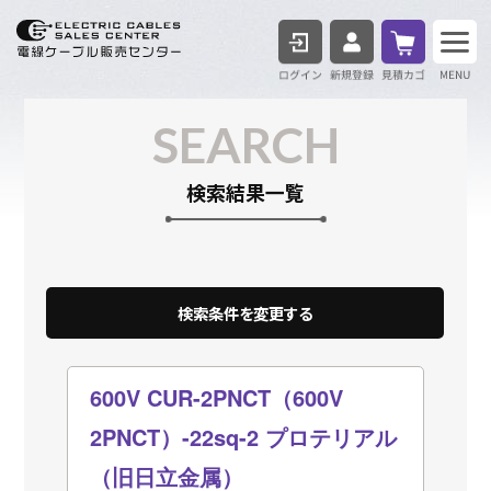
ログイン
見積も
SEARCH
検索結果一覧
600V CUR-2PNCT（600V
2PNCT）-22sq-2 プロテリアル
（旧日立金属）