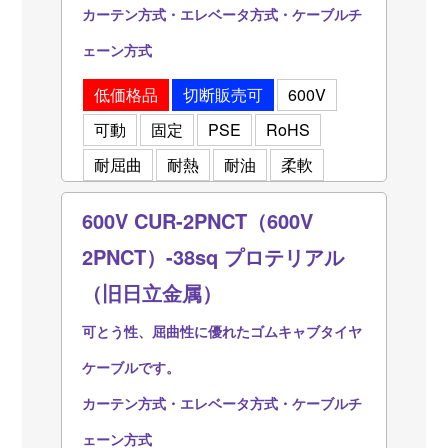
カーテン方式・エレベータ方式・ケーブルチ
ェーン方式
低価格品
切断販売可
600V
可動
固定
PSE
RoHS
耐屈曲
耐熱
耐油
柔軟
600V CUR-2PNCT（600V
2PNCT）-38sq プロテリアル
（旧日立金属）
可とう性、屈曲性に優れたゴムキャブタイヤ
ケーブルです。
カーテン方式・エレベータ方式・ケーブルチ
ェーン方式