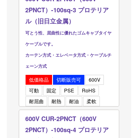
2PNCT）-100sq-3 プロテリア
ル（旧日立金属）
可とう性、屈曲性に優れたゴムキャブタイヤ
ケーブルです。
カーテン方式・エレベータ方式・ケーブルチ
ェーン方式
低価格品
切断販売可
600V
可動
固定
PSE
RoHS
耐屈曲
耐熱
耐油
柔軟
600V CUR-2PNCT（600V
2PNCT）-100sq-4 プロテリア