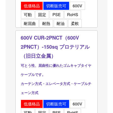
低価格品
切断販売可
600V
可動
固定
PSE
RoHS
耐屈曲
耐熱
耐油
柔軟
600V CUR-2PNCT（600V
2PNCT）-150sq プロテリアル
（旧日立金属）
可とう性、屈曲性に優れたゴムキャブタイヤ
ケーブルです。
カーテン方式・エレベータ方式・ケーブルチ
ェーン方式
低価格品
切断販売可
600V
可動
固定
PSE
RoHS